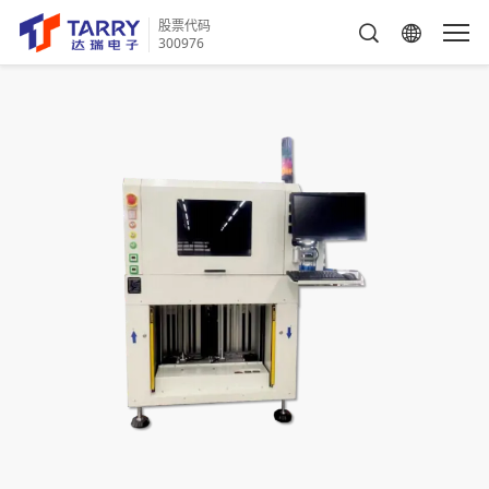
股票代码
300976